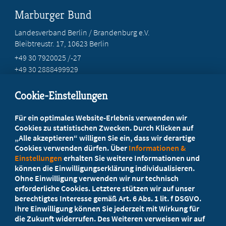
Marburger Bund
Landesverband Berlin / Brandenburg e.V.
Bleibtreustr. 17, 10623 Berlin
+49 30 7920025 /-27
+49 30 2888499929
info@marburgerbund-lvbb.de
Cookie-Einstellungen
Beratung vor Ort
Für ein optimales Website-Erlebnis verwenden wir
Ihr Landesverband berät Sie!
Cookies zu statistischen Zwecken. Durch Klicken auf
„Alle akzeptieren“ willigen Sie ein, dass wir derartige
Cookies verwenden dürfen. Über
Informationen &
Ansprechpartner
Einstellungen
erhalten Sie weitere Informationen und
können die Einwilligungserklärung individualisieren.
Ohne Einwilligung verwenden wir nur technisch
Werden Sie jetzt Mitglied
erforderliche Cookies. Letztere stützen wir auf unser
berechtigtes Interesse gemäß Art. 6 Abs. 1 lit. f DSGVO.
5 Vorteile einer MB-Mitgliedschaft
Ihre Einwilligung können Sie jederzeit mit Wirkung für
die Zukunft widerrufen. Des Weiteren verweisen wir auf