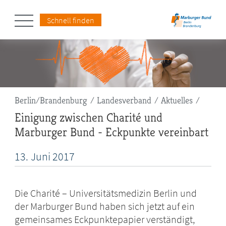
Schnell finden
Pfadnavigation
Berlin/Brandenburg
Landesverband
Aktuelles
Einigung zwischen Charité und
Marburger Bund - Eckpunkte vereinbart
13.
Juni
2017
Die Charité – Universitätsmedizin Berlin und
der Marburger Bund haben sich jetzt auf ein
gemeinsames Eckpunktepapier verständigt,