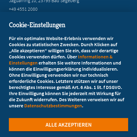
Jaguarring 10
, 23795 Bad Segeberg
+49 4551 2080
info@marburger-bund-sh.de
Cookie-Einstellungen
Beratung vor Ort
Für ein optimales Website-Erlebnis verwenden wir
Ihr Landesverband berät Sie!
Cookies zu statistischen Zwecken. Durch Klicken auf
„Alle akzeptieren“ willigen Sie ein, dass wir derartige
Cookies verwenden dürfen. Über
Informationen &
Ansprechpartner
Einstellungen
erhalten Sie weitere Informationen und
können die Einwilligungserklärung individualisieren.
Ohne Einwilligung verwenden wir nur technisch
Werden Sie jetzt Mitglied
erforderliche Cookies. Letztere stützen wir auf unser
berechtigtes Interesse gemäß Art. 6 Abs. 1 lit. f DSGVO.
5 Vorteile einer MB-Mitgliedschaft
Ihre Einwilligung können Sie jederzeit mit Wirkung für
die Zukunft widerrufen. Des Weiteren verweisen wir auf
unsere
Datenschutzbestimmungen
.
Kostenlos für Studierende
ALLE AKZEPTIEREN