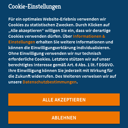
Cookie-Einstellungen
Beratung vor Ort
Für ein optimales Website-Erlebnis verwenden wir
Ihr Landesverband berät Sie!
Cookies zu statistischen Zwecken. Durch Klicken auf
„Alle akzeptieren“ willigen Sie ein, dass wir derartige
Cookies verwenden dürfen. Über
Informationen &
Ansprechpartner
Einstellungen
erhalten Sie weitere Informationen und
können die Einwilligungserklärung individualisieren.
Ohne Einwilligung verwenden wir nur technisch
Werden Sie jetzt Mitglied
erforderliche Cookies. Letztere stützen wir auf unser
berechtigtes Interesse gemäß Art. 6 Abs. 1 lit. f DSGVO.
5 Vorteile einer MB-Mitgliedschaft
Ihre Einwilligung können Sie jederzeit mit Wirkung für
die Zukunft widerrufen. Des Weiteren verweisen wir auf
unsere
Datenschutzbestimmungen
.
Kostenlos für Studierende
ALLE AKZEPTIEREN
ABLEHNEN
©Marburger Bund