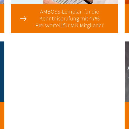
AMBOSS-Lernplan für die
Kenntnisprüfung mit 47%
Preisvorteil für MB-Mitglieder