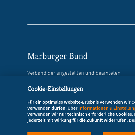
Marburger Bund
Verband der angestellten und beamteten
Ärztinnen und Ärzte Deutschlands e.V.
Cookie-Einstellungen
Reinhardtstr. 36
10117 Berlin
Für ein optimales Website-Erlebnis verwenden wir Coo
verwenden dürfen. Über
Informationen & Einstellu
+49 30 746846-0
verwenden wir nur technisch erforderliche Cookies. L
jederzeit mit Wirkung für die Zukunft widerrufen. D
+49 30 746846-45