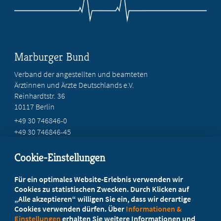
Marburger Bund
Verband der angestellten und beamteten
Ärztinnen und Ärzte Deutschlands e.V.
Reinhardtstr. 36
10117 Berlin
+49 30 746846-0
+49 30 746846-45
info@marburger-bund.de
Cookie-Einstellungen
Beratung vor Ort
Für ein optimales Website-Erlebnis verwenden wir
Ihr Landesverband berät Sie!
Cookies zu statistischen Zwecken. Durch Klicken auf
„Alle akzeptieren“ willigen Sie ein, dass wir derartige
Cookies verwenden dürfen. Über
Informationen &
Ansprechpartner
Einstellungen
erhalten Sie weitere Informationen und