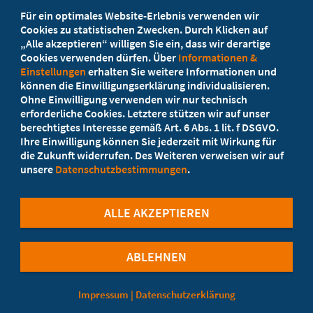
Beratung vor Ort
Für ein optimales Website-Erlebnis verwenden wir
Ihr Landesverband berät Sie!
Cookies zu statistischen Zwecken. Durch Klicken auf
„Alle akzeptieren“ willigen Sie ein, dass wir derartige
Cookies verwenden dürfen. Über
Informationen &
Ansprechpartner
Einstellungen
erhalten Sie weitere Informationen und
können die Einwilligungserklärung individualisieren.
Ohne Einwilligung verwenden wir nur technisch
Werden Sie jetzt Mitglied!
erforderliche Cookies. Letztere stützen wir auf unser
berechtigtes Interesse gemäß Art. 6 Abs. 1 lit. f DSGVO.
5 Vorteile einer Mitgliedschaft
Ihre Einwilligung können Sie jederzeit mit Wirkung für
die Zukunft widerrufen. Des Weiteren verweisen wir auf
unsere
Datenschutzbestimmungen
.
Kostenlos für Studierende
ALLE AKZEPTIEREN
ABLEHNEN
©Marburger Bund
Impressum
|
Datenschutzerklärung
Cookie-Einstellungen
Kontaktformular
Datenschutzerklärung
Impressum