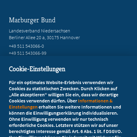
Marburger Bund
Landesverband Niedersachsen
Berliner Allee 20 a, 30175 Hannover
+49 511 543066-0
+49 511 543066-99
service@mb-niedersachsen.de
Cookie-Einstellungen
Beratung vor Ort
Für ein optimales Website-Erlebnis verwenden wir
Ihr Landesverband berät Sie!
Cookies zu statistischen Zwecken. Durch Klicken auf
„Alle akzeptieren“ willigen Sie ein, dass wir derartige
Cookies verwenden dürfen. Über
Informationen &
Ansprechpartner
Einstellungen
erhalten Sie weitere Informationen und
können die Einwilligungserklärung individualisieren.
Ohne Einwilligung verwenden wir nur technisch
Werden Sie jetzt Mitglied
erforderliche Cookies. Letztere stützen wir auf unser
berechtigtes Interesse gemäß Art. 6 Abs. 1 lit. f DSGVO.
5 Vorteile einer MB-Mitgliedschaft