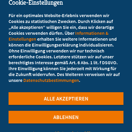
Cookie-Einstellungen
Beratung vor Ort
Für ein optimales Website-Erlebnis verwenden wir
Ihr Landesverband berät Sie!
Cookies zu statistischen Zwecken. Durch Klicken auf
„Alle akzeptieren“ willigen Sie ein, dass wir derartige
Cookies verwenden dürfen. Über
Informationen &
Ansprechpartner
Einstellungen
erhalten Sie weitere Informationen und
können die Einwilligungserklärung individualisieren.
Ohne Einwilligung verwenden wir nur technisch
Werden Sie jetzt Mitglied
erforderliche Cookies. Letztere stützen wir auf unser
berechtigtes Interesse gemäß Art. 6 Abs. 1 lit. f DSGVO.
5 Vorteile einer MB-Mitgliedschaft
Ihre Einwilligung können Sie jederzeit mit Wirkung für
die Zukunft widerrufen. Des Weiteren verweisen wir auf
unsere
Datenschutzbestimmungen
.
Kostenlos für Studierende
ALLE AKZEPTIEREN
ABLEHNEN
©Marburger Bund