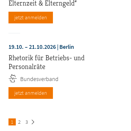
Elternzeit & Elterngeld“
jetzt anmelden
19.10. – 21.10.2026
Berlin
Rhetorik für Betriebs- und
Personalräte
Bundesverband
jetzt anmelden
Seite
1
Seite
2
Seite
3