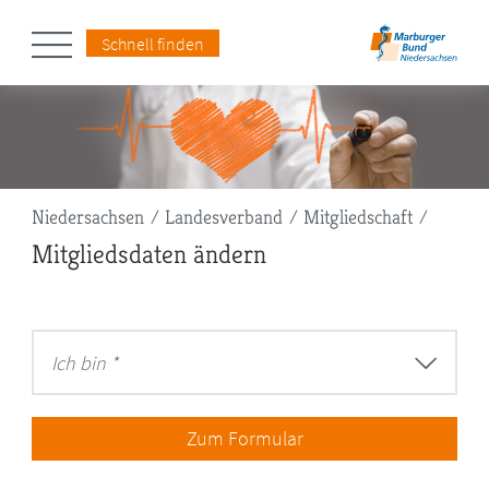
Schnell finden
Pfadnavigation
Niedersachsen
Landesverband
Mitgliedschaft
Mitgliedsdaten ändern
Ich bin *
Zum Formular