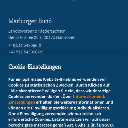
Marburger Bund
Landesverband Niedersachsen
Berliner Allee 20 a, 30175 Hannover
+49 511 543066-0
+49 511 543066-99
service@mb-niedersachsen.de
Cookie-Einstellungen
Beratung vor Ort
Für ein optimales Website-Erlebnis verwenden wir
Ihr Landesverband berät Sie!
Cookies zu statistischen Zwecken. Durch Klicken auf
„Alle akzeptieren“ willigen Sie ein, dass wir derartige
Cookies verwenden dürfen. Über
Informationen &
Ansprechpartner
Einstellungen
erhalten Sie weitere Informationen und
können die Einwilligungserklärung individualisieren.
Ohne Einwilligung verwenden wir nur technisch
Werden Sie jetzt Mitglied
erforderliche Cookies. Letztere stützen wir auf unser
berechtigtes Interesse gemäß Art. 6 Abs. 1 lit. f DSGVO.