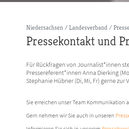
Pfadnavigation
Niedersachsen
Landesverband
Press
Pressekontakt und Pr
Für Rückfragen von Journalist*innen s
Pressereferent*innen Anna Dierking (Mo
Stephanie Hübner (Di, Mi, Fr) gerne zur
Sie erreichen unser Team Kommunikation 
Gern nehmen wir Sie auch in unseren
Press
Informieren Sie sich in unserem
Pressebere