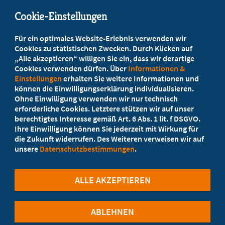
info@marburger-bund.de
Cookie-Einstellungen
Beratung vor Ort
Für ein optimales Website-Erlebnis verwenden wir
Ihr Landesverband berät Sie!
Cookies zu statistischen Zwecken. Durch Klicken auf
„Alle akzeptieren“ willigen Sie ein, dass wir derartige
Cookies verwenden dürfen. Über
Informationen &
Ansprechpartner
Einstellungen
erhalten Sie weitere Informationen und
können die Einwilligungserklärung individualisieren.
Ohne Einwilligung verwenden wir nur technisch
Werden Sie jetzt Mitglied!
erforderliche Cookies. Letztere stützen wir auf unser
berechtigtes Interesse gemäß Art. 6 Abs. 1 lit. f DSGVO.
5 Vorteile einer Mitgliedschaft
Ihre Einwilligung können Sie jederzeit mit Wirkung für
die Zukunft widerrufen. Des Weiteren verweisen wir auf
unsere
Datenschutzbestimmungen
.
Kostenlos für Studierende
ALLE AKZEPTIEREN
ABLEHNEN