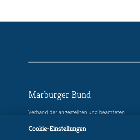
Marburger Bund
Verband der angestellten und beamteten
Ärztinnen und Ärzte Deutschlands e.V.
Cookie-Einstellungen
Reinhardtstr. 36
10117 Berlin