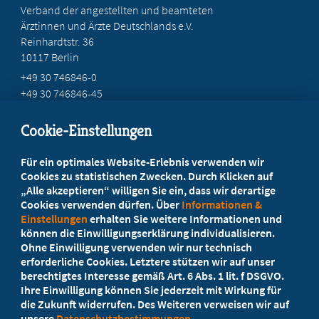
Verband der angestellten und beamteten
Ärztinnen und Ärzte Deutschlands e.V.
Reinhardtstr. 36
10117 Berlin
+49 30 746846-0
+49 30 746846-45
info@marburger-bund.de
Cookie-Einstellungen
Beratung vor Ort
Für ein optimales Website-Erlebnis verwenden wir
Ihr Landesverband berät Sie!
Cookies zu statistischen Zwecken. Durch Klicken auf
„Alle akzeptieren“ willigen Sie ein, dass wir derartige
Cookies verwenden dürfen. Über
Informationen &
Ansprechpartner
Einstellungen
erhalten Sie weitere Informationen und
können die Einwilligungserklärung individualisieren.
Ohne Einwilligung verwenden wir nur technisch
Werden Sie jetzt Mitglied!
erforderliche Cookies. Letztere stützen wir auf unser
berechtigtes Interesse gemäß Art. 6 Abs. 1 lit. f DSGVO.
5 Vorteile einer Mitgliedschaft
Ihre Einwilligung können Sie jederzeit mit Wirkung für
die Zukunft widerrufen. Des Weiteren verweisen wir auf
unsere
Datenschutzbestimmungen
.