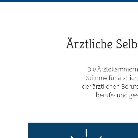
Pfadnavigation
Ärztliche Sel
Die Ärztekammern v
Stimme für ärztlic
der ärztlichen Beru
berufs- und ge