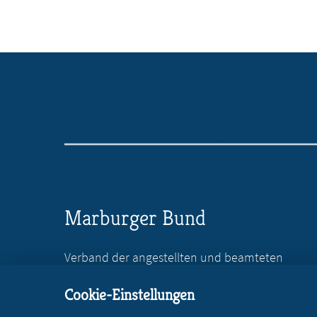
Marburger Bund
Verband der angestellten und beamteten
Ärztinnen und Ärzte Deutschlands e.V.
Cookie-Einstellungen
Reinhardtstr. 36
10117 Berlin