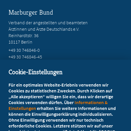
Marburger Bund
Verband der angestellten und beamteten
Ärztinnen und Ärzte Deutschlands e.V.
Reinhardtstr. 36
10117 Berlin
+49 30 746846-0
+49 30 746846-45
info@marburger-bund.de
Cookie-Einstellungen
Beratung vor Ort
Für ein optimales Website-Erlebnis verwenden wir
Ihr Landesverband berät Sie!
Cookies zu statistischen Zwecken. Durch Klicken auf
„Alle akzeptieren“ willigen Sie ein, dass wir derartige
Cookies verwenden dürfen. Über
Informationen &
Ansprechpartner
Einstellungen
erhalten Sie weitere Informationen und
können die Einwilligungserklärung individualisieren.
Ohne Einwilligung verwenden wir nur technisch
Werden Sie jetzt Mitglied!
erforderliche Cookies. Letztere stützen wir auf unser