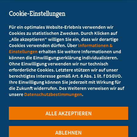
info@marburger-bund.de
Cookie-Einstellungen
Beratung vor Ort
Für ein optimales Website-Erlebnis verwenden wir
Ihr Landesverband berät Sie!
Cookies zu statistischen Zwecken. Durch Klicken auf
„Alle akzeptieren“ willigen Sie ein, dass wir derartige
Cookies verwenden dürfen. Über
Informationen &
Ansprechpartner
Einstellungen
erhalten Sie weitere Informationen und
können die Einwilligungserklärung individualisieren.
Ohne Einwilligung verwenden wir nur technisch
Werden Sie jetzt Mitglied!
erforderliche Cookies. Letztere stützen wir auf unser
berechtigtes Interesse gemäß Art. 6 Abs. 1 lit. f DSGVO.
5 Vorteile einer Mitgliedschaft
Ihre Einwilligung können Sie jederzeit mit Wirkung für
die Zukunft widerrufen. Des Weiteren verweisen wir auf
unsere
Datenschutzbestimmungen
.
Kostenlos für Studierende
ALLE AKZEPTIEREN
ABLEHNEN