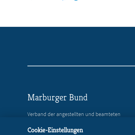
Marburger Bund
Verband der angestellten und beamteten
Ärztinnen und Ärzte Deutschlands e.V.
Cookie-Einstellungen
Reinhardtstr. 36