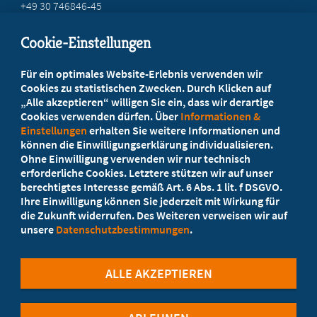
+49 30 746846-45
info@marburger-bund.de
Cookie-Einstellungen
Beratung vor Ort
Für ein optimales Website-Erlebnis verwenden wir
Ihr Landesverband berät Sie!
Cookies zu statistischen Zwecken. Durch Klicken auf
„Alle akzeptieren“ willigen Sie ein, dass wir derartige
Cookies verwenden dürfen. Über
Informationen &
Ansprechpartner
Einstellungen
erhalten Sie weitere Informationen und
können die Einwilligungserklärung individualisieren.
Ohne Einwilligung verwenden wir nur technisch
Werden Sie jetzt Mitglied!
erforderliche Cookies. Letztere stützen wir auf unser
berechtigtes Interesse gemäß Art. 6 Abs. 1 lit. f DSGVO.
5 Vorteile einer Mitgliedschaft
Ihre Einwilligung können Sie jederzeit mit Wirkung für
die Zukunft widerrufen. Des Weiteren verweisen wir auf
unsere
Datenschutzbestimmungen
.
Kostenlos für Studierende
ALLE AKZEPTIEREN