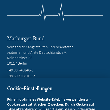
Marburger Bund
Verband der angestellten und beamteten
Ärztinnen und Ärzte Deutschlands e.V.
Reinhardtstr. 36
10117 Berlin
+49 30 746846-0
+49 30 746846-45
info@marburger-bund.de
Cookie-Einstellungen
Beratung vor Ort
Für ein optimales Website-Erlebnis verwenden wir
Ihr Landesverband berät Sie!
Cookies zu statistischen Zwecken. Durch Klicken auf
„Alle akzeptieren“ willigen Sie ein, dass wir derartige