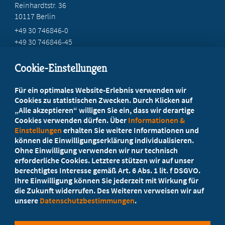
Reinhardtstr. 36
10117 Berlin
+49 30 746846-0
+49 30 746846-45
info@marburger-bund.de
Cookie-Einstellungen
Beratung vor Ort
Für ein optimales Website-Erlebnis verwenden wir
Ihr Landesverband berät Sie!
Cookies zu statistischen Zwecken. Durch Klicken auf
„Alle akzeptieren“ willigen Sie ein, dass wir derartige
Cookies verwenden dürfen. Über
Informationen &
Ansprechpartner
Einstellungen
erhalten Sie weitere Informationen und
können die Einwilligungserklärung individualisieren.
Ohne Einwilligung verwenden wir nur technisch
Werden Sie jetzt Mitglied!
erforderliche Cookies. Letztere stützen wir auf unser
berechtigtes Interesse gemäß Art. 6 Abs. 1 lit. f DSGVO.
5 Vorteile einer Mitgliedschaft
Ihre Einwilligung können Sie jederzeit mit Wirkung für
die Zukunft widerrufen. Des Weiteren verweisen wir auf
unsere
Datenschutzbestimmungen
.
Kostenlos für Studierende