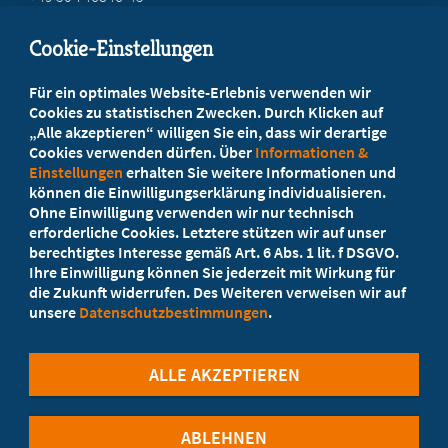
info@marburger-bund.de
Cookie-Einstellungen
Beratung vor Ort
Für ein optimales Website-Erlebnis verwenden wir
Ihr Landesverband berät Sie!
Cookies zu statistischen Zwecken. Durch Klicken auf
„Alle akzeptieren“ willigen Sie ein, dass wir derartige
Cookies verwenden dürfen. Über
Informationen &
Ansprechpartner
Einstellungen
erhalten Sie weitere Informationen und
können die Einwilligungserklärung individualisieren.
Ohne Einwilligung verwenden wir nur technisch
Werden Sie jetzt Mitglied!
erforderliche Cookies. Letztere stützen wir auf unser
berechtigtes Interesse gemäß Art. 6 Abs. 1 lit. f DSGVO.
5 Vorteile einer Mitgliedschaft
Ihre Einwilligung können Sie jederzeit mit Wirkung für
die Zukunft widerrufen. Des Weiteren verweisen wir auf
unsere
Datenschutzbestimmungen
.
Kostenlos für Studierende
ALLE AKZEPTIEREN
ABLEHNEN