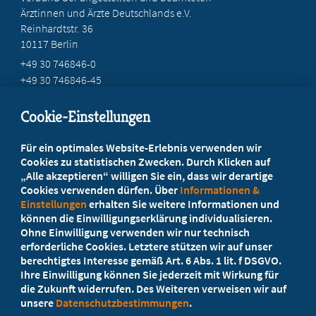
Ärztinnen und Ärzte Deutschlands e.V.
Reinhardtstr. 36
10117 Berlin
+49 30 746846-0
+49 30 746846-45
info@marburger-bund.de
Cookie-Einstellungen
Beratung vor Ort
Für ein optimales Website-Erlebnis verwenden wir
Ihr Landesverband berät Sie!
Cookies zu statistischen Zwecken. Durch Klicken auf
„Alle akzeptieren“ willigen Sie ein, dass wir derartige
Cookies verwenden dürfen. Über
Informationen &
Ansprechpartner
Einstellungen
erhalten Sie weitere Informationen und
können die Einwilligungserklärung individualisieren.
Ohne Einwilligung verwenden wir nur technisch
Werden Sie jetzt Mitglied!
erforderliche Cookies. Letztere stützen wir auf unser
berechtigtes Interesse gemäß Art. 6 Abs. 1 lit. f DSGVO.
5 Vorteile einer Mitgliedschaft
Ihre Einwilligung können Sie jederzeit mit Wirkung für
die Zukunft widerrufen. Des Weiteren verweisen wir auf
unsere
Datenschutzbestimmungen
.