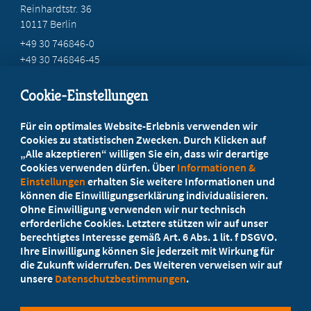
Reinhardtstr. 36
10117 Berlin
+49 30 746846-0
+49 30 746846-45
info@marburger-bund.de
Cookie-Einstellungen
Beratung vor Ort
Für ein optimales Website-Erlebnis verwenden wir
Ihr Landesverband berät Sie!
Cookies zu statistischen Zwecken. Durch Klicken auf
„Alle akzeptieren“ willigen Sie ein, dass wir derartige
Cookies verwenden dürfen. Über
Informationen &
Ansprechpartner
Einstellungen
erhalten Sie weitere Informationen und
können die Einwilligungserklärung individualisieren.
Ohne Einwilligung verwenden wir nur technisch
Werden Sie jetzt Mitglied!
erforderliche Cookies. Letztere stützen wir auf unser
berechtigtes Interesse gemäß Art. 6 Abs. 1 lit. f DSGVO.
5 Vorteile einer Mitgliedschaft
Ihre Einwilligung können Sie jederzeit mit Wirkung für
die Zukunft widerrufen. Des Weiteren verweisen wir auf
unsere
Datenschutzbestimmungen
.
Kostenlos für Studierende