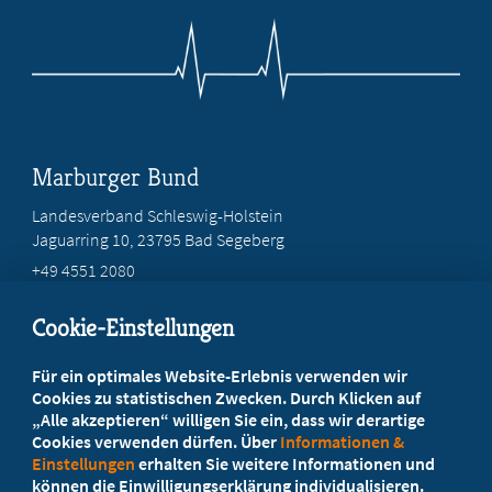
Marburger Bund
Landesverband Schleswig-Holstein
Jaguarring 10
, 23795 Bad Segeberg
+49 4551 2080
info@marburger-bund-sh.de
Cookie-Einstellungen
Beratung vor Ort
Für ein optimales Website-Erlebnis verwenden wir
Ihr Landesverband berät Sie!
Cookies zu statistischen Zwecken. Durch Klicken auf
„Alle akzeptieren“ willigen Sie ein, dass wir derartige
Cookies verwenden dürfen. Über
Informationen &
Ansprechpartner
Einstellungen
erhalten Sie weitere Informationen und
können die Einwilligungserklärung individualisieren.