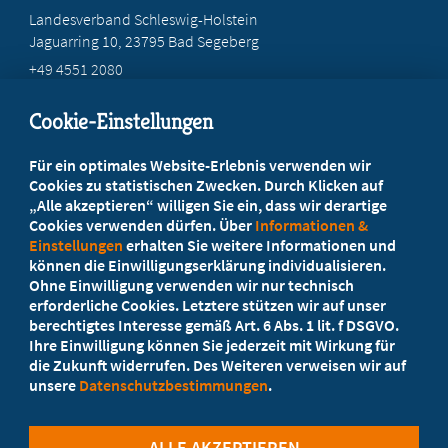
Landesverband Schleswig-Holstein
Jaguarring 10
, 23795 Bad Segeberg
+49 4551 2080
info@marburger-bund-sh.de
Cookie-Einstellungen
Beratung vor Ort
Für ein optimales Website-Erlebnis verwenden wir
Ihr Landesverband berät Sie!
Cookies zu statistischen Zwecken. Durch Klicken auf
„Alle akzeptieren“ willigen Sie ein, dass wir derartige
Cookies verwenden dürfen. Über
Informationen &
Ansprechpartner
Einstellungen
erhalten Sie weitere Informationen und
können die Einwilligungserklärung individualisieren.
Ohne Einwilligung verwenden wir nur technisch
Werden Sie jetzt Mitglied
erforderliche Cookies. Letztere stützen wir auf unser
berechtigtes Interesse gemäß Art. 6 Abs. 1 lit. f DSGVO.
5 Vorteile einer MB-Mitgliedschaft
Ihre Einwilligung können Sie jederzeit mit Wirkung für
die Zukunft widerrufen. Des Weiteren verweisen wir auf
unsere
Datenschutzbestimmungen
.
Kostenlos für Studierende
ALLE AKZEPTIEREN