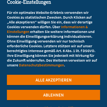
Cookie-Einstellungen
Beratung vor Ort
Für ein optimales Website-Erlebnis verwenden wir
Ihr Landesverband berät Sie!
Cookies zu statistischen Zwecken. Durch Klicken auf
„Alle akzeptieren“ willigen Sie ein, dass wir derartige
Cookies verwenden dürfen. Über
Informationen &
Ansprechpartner
Einstellungen
erhalten Sie weitere Informationen und
können die Einwilligungserklärung individualisieren.
Ohne Einwilligung verwenden wir nur technisch
Werden Sie jetzt Mitglied
erforderliche Cookies. Letztere stützen wir auf unser
berechtigtes Interesse gemäß Art. 6 Abs. 1 lit. f DSGVO.
5 Vorteile einer MB-Mitgliedschaft
Ihre Einwilligung können Sie jederzeit mit Wirkung für
die Zukunft widerrufen. Des Weiteren verweisen wir auf
unsere
Datenschutzbestimmungen
.
Kostenlos für Studierende
ALLE AKZEPTIEREN
ABLEHNEN
©Marburger Bund