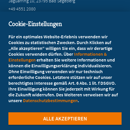
Jaguarring 10
, 23795 Bad Segeberg
+49 4551 2080
info@marburger-bund-sh.de
Cookie-Einstellungen
Beratung vor Ort
Für ein optimales Website-Erlebnis verwenden wir
Ihr Landesverband berät Sie!
Cookies zu statistischen Zwecken. Durch Klicken auf
„Alle akzeptieren“ willigen Sie ein, dass wir derartige
Cookies verwenden dürfen. Über
Informationen &
Ansprechpartner
Einstellungen
erhalten Sie weitere Informationen und
können die Einwilligungserklärung individualisieren.
Ohne Einwilligung verwenden wir nur technisch
Werden Sie jetzt Mitglied
erforderliche Cookies. Letztere stützen wir auf unser
berechtigtes Interesse gemäß Art. 6 Abs. 1 lit. f DSGVO.
5 Vorteile einer MB-Mitgliedschaft
Ihre Einwilligung können Sie jederzeit mit Wirkung für
die Zukunft widerrufen. Des Weiteren verweisen wir auf
unsere
Datenschutzbestimmungen
.
Kostenlos für Studierende
ALLE AKZEPTIEREN