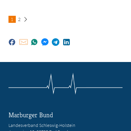
Seite
1
Seite
2
Marburger Bund
Landesverband Schleswig-Holstein