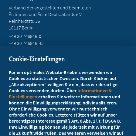
Verband der angestellten und beamteten
Ärztinnen und Ärzte Deutschlands e.V.
Reinhardtstr. 36
10117 Berlin
+49 30 746846-0
+49 30 746846-45
info@marburger-bund.de
Cookie-Einstellungen
Beratung vor Ort
Für ein optimales Website-Erlebnis verwenden wir
Ihr Landesverband berät Sie!
Cookies zu statistischen Zwecken. Durch Klicken auf
„Alle akzeptieren“ willigen Sie ein, dass wir derartige
Cookies verwenden dürfen. Über
Informationen &
Ansprechpartner
Einstellungen
erhalten Sie weitere Informationen und
können die Einwilligungserklärung individualisieren.
Ohne Einwilligung verwenden wir nur technisch
Werden Sie jetzt Mitglied!
erforderliche Cookies. Letztere stützen wir auf unser
berechtigtes Interesse gemäß Art. 6 Abs. 1 lit. f DSGVO.
5 Vorteile einer Mitgliedschaft
Ihre Einwilligung können Sie jederzeit mit Wirkung für
die Zukunft widerrufen. Des Weiteren verweisen wir auf