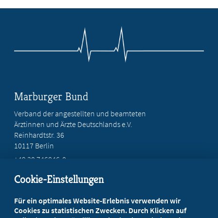
Marburger Bund
Verband der angestellten und beamteten
Ärztinnen und Ärzte Deutschlands e.V.
Reinhardtstr. 36
10117 Berlin
+49 30 746846-0
+49 30 746846-45
Cookie-Einstellungen
info@marburger-bund.de
Für ein optimales Website-Erlebnis verwenden wir
Beratung vor Ort
Cookies zu statistischen Zwecken. Durch Klicken auf