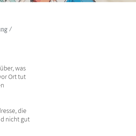
ung
rüber, was
or Ort tut
en
resse, die
d nicht gut