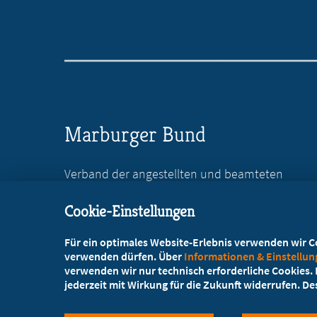
Marburger Bund
Verband der angestellten und beamteten
Ärztinnen und Ärzte Deutschlands e.V.
Cookie-Einstellungen
Reinhardtstr. 36
10117 Berlin
Für ein optimales Website-Erlebnis verwenden wir Coo
verwenden dürfen. Über
Informationen & Einstellu
+49 30 746846-0
verwenden wir nur technisch erforderliche Cookies. L
jederzeit mit Wirkung für die Zukunft widerrufen. D
+49 30 746846-45