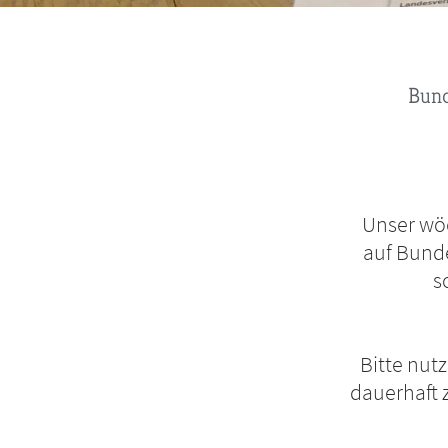
Pfadnavigation
Bun
Unser wöc
auf Bunde
s
Bitte nut
dauerhaft 