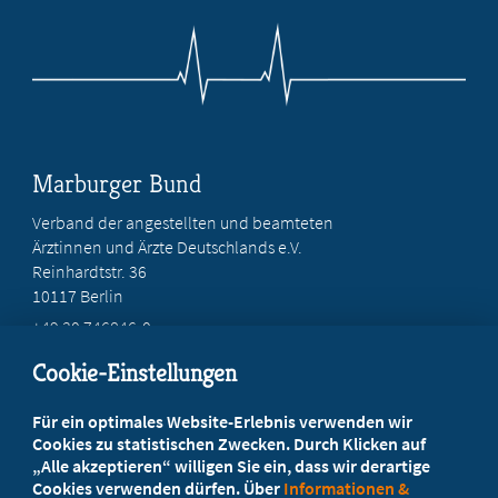
Marburger Bund
Verband der angestellten und beamteten
Ärztinnen und Ärzte Deutschlands e.V.
Reinhardtstr. 36
10117 Berlin
+49 30 746846-0
+49 30 746846-45
Cookie-Einstellungen
info@marburger-bund.de
Für ein optimales Website-Erlebnis verwenden wir
Beratung vor Ort
Cookies zu statistischen Zwecken. Durch Klicken auf
„Alle akzeptieren“ willigen Sie ein, dass wir derartige
Ihr Landesverband berät Sie!
Cookies verwenden dürfen. Über
Informationen &