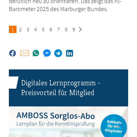
beruflich neu zu orientieren. Das zeigt das PJ-
Barometer 2025 des Marburger Bundes.
Seite
1
Seite
2
Seite
3
Seite
4
Seite
5
Seite
6
Seite
7
Seite
8
Seite
9
Digitales Lernprogramm -
Preisvorteil für Mitglied