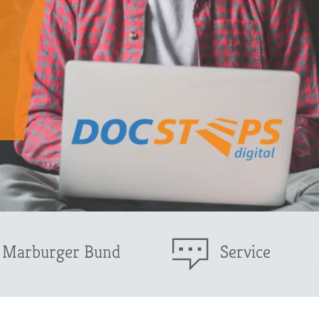
!
m Marburger Bund
Service