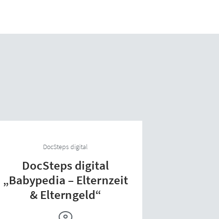
DocSteps digital
DocSteps digital
„Babypedia – Elternzeit
& Elterngeld“