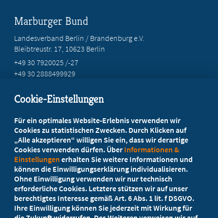
Marburger Bund
Landesverband Berlin / Brandenburg e.V.
Bleibtreustr. 17, 10623 Berlin
+49 30 7920025 /-27
+49 30 2888499929
info@marburgerbund-lvbb.de
Cookie-Einstellungen
Beratung vor Ort
Für ein optimales Website-Erlebnis verwenden wir
Ihr Landesverband berät Sie!
Cookies zu statistischen Zwecken. Durch Klicken auf
„Alle akzeptieren“ willigen Sie ein, dass wir derartige
Cookies verwenden dürfen. Über
Informationen &
Ansprechpartner
Einstellungen
erhalten Sie weitere Informationen und
können die Einwilligungserklärung individualisieren.
Ohne Einwilligung verwenden wir nur technisch
Werden Sie jetzt Mitglied
erforderliche Cookies. Letztere stützen wir auf unser
berechtigtes Interesse gemäß Art. 6 Abs. 1 lit. f DSGVO.
5 Vorteile einer MB-Mitgliedschaft
Ihre Einwilligung können Sie jederzeit mit Wirkung für
die Zukunft widerrufen. Des Weiteren verweisen wir auf