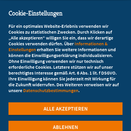
info@marburgerbund-lvbb.de
Cookie-Einstellungen
Beratung vor Ort
Für ein optimales Website-Erlebnis verwenden wir
Ihr Landesverband berät Sie!
Cookies zu statistischen Zwecken. Durch Klicken auf
„Alle akzeptieren“ willigen Sie ein, dass wir derartige
Cookies verwenden dürfen. Über
Informationen &
Ansprechpartner
Einstellungen
erhalten Sie weitere Informationen und
können die Einwilligungserklärung individualisieren.
Ohne Einwilligung verwenden wir nur technisch
Werden Sie jetzt Mitglied
erforderliche Cookies. Letztere stützen wir auf unser
berechtigtes Interesse gemäß Art. 6 Abs. 1 lit. f DSGVO.
5 Vorteile einer MB-Mitgliedschaft
Ihre Einwilligung können Sie jederzeit mit Wirkung für
die Zukunft widerrufen. Des Weiteren verweisen wir auf
unsere
Datenschutzbestimmungen
.
Kostenlos für Studierende
ALLE AKZEPTIEREN
ABLEHNEN