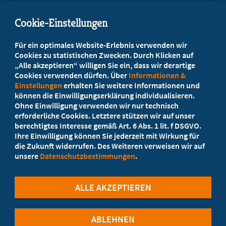
info@marburgerbund-lvbb.de
Cookie-Einstellungen
Beratung vor Ort
Für ein optimales Website-Erlebnis verwenden wir
Ihr Landesverband berät Sie!
Cookies zu statistischen Zwecken. Durch Klicken auf
„Alle akzeptieren“ willigen Sie ein, dass wir derartige
Cookies verwenden dürfen. Über
Informationen &
Ansprechpartner
Einstellungen
erhalten Sie weitere Informationen und
können die Einwilligungserklärung individualisieren.
Ohne Einwilligung verwenden wir nur technisch
Werden Sie jetzt Mitglied
erforderliche Cookies. Letztere stützen wir auf unser
berechtigtes Interesse gemäß Art. 6 Abs. 1 lit. f DSGVO.
5 Vorteile einer MB-Mitgliedschaft
Ihre Einwilligung können Sie jederzeit mit Wirkung für
die Zukunft widerrufen. Des Weiteren verweisen wir auf
unsere
Datenschutzbestimmungen
.
Kostenlos für Studierende
ALLE AKZEPTIEREN
ABLEHNEN