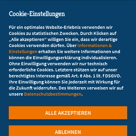
info@marburgerbund-lvbb.de
Cookie-Einstellungen
Beratung vor Ort
Für ein optimales Website-Erlebnis verwenden wir
Ihr Landesverband berät Sie!
Cookies zu statistischen Zwecken. Durch Klicken auf
„Alle akzeptieren“ willigen Sie ein, dass wir derartige
Cookies verwenden dürfen. Über
Informationen &
Ansprechpartner
Einstellungen
erhalten Sie weitere Informationen und
können die Einwilligungserklärung individualisieren.
Ohne Einwilligung verwenden wir nur technisch
Werden Sie jetzt Mitglied
erforderliche Cookies. Letztere stützen wir auf unser
berechtigtes Interesse gemäß Art. 6 Abs. 1 lit. f DSGVO.
5 Vorteile einer MB-Mitgliedschaft
Ihre Einwilligung können Sie jederzeit mit Wirkung für
die Zukunft widerrufen. Des Weiteren verweisen wir auf
unsere
Datenschutzbestimmungen
.
Kostenlos für Studierende
ALLE AKZEPTIEREN
ABLEHNEN