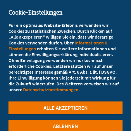
info@marburgerbund-lvbb.de
Cookie-Einstellungen
Beratung vor Ort
Für ein optimales Website-Erlebnis verwenden wir
Ihr Landesverband berät Sie!
Cookies zu statistischen Zwecken. Durch Klicken auf
„Alle akzeptieren“ willigen Sie ein, dass wir derartige
Cookies verwenden dürfen. Über
Informationen &
Ansprechpartner
Einstellungen
erhalten Sie weitere Informationen und
können die Einwilligungserklärung individualisieren.
Ohne Einwilligung verwenden wir nur technisch
Werden Sie jetzt Mitglied
erforderliche Cookies. Letztere stützen wir auf unser
berechtigtes Interesse gemäß Art. 6 Abs. 1 lit. f DSGVO.
5 Vorteile einer MB-Mitgliedschaft
Ihre Einwilligung können Sie jederzeit mit Wirkung für
die Zukunft widerrufen. Des Weiteren verweisen wir auf
unsere
Datenschutzbestimmungen
.
Kostenlos für Studierende
ALLE AKZEPTIEREN
ABLEHNEN