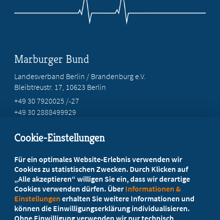
Marburger Bund
Landesverband Berlin / Brandenburg e.V.
Bleibtreustr. 17, 10623 Berlin
+49 30 7920025 /-27
+49 30 2888499929
info@marburgerbund-lvbb.de
Cookie-Einstellungen
Beratung vor Ort
Für ein optimales Website-Erlebnis verwenden wir
Ihr Landesverband berät Sie!
Cookies zu statistischen Zwecken. Durch Klicken auf
„Alle akzeptieren“ willigen Sie ein, dass wir derartige
Cookies verwenden dürfen. Über
Informationen &
Ansprechpartner
Einstellungen
erhalten Sie weitere Informationen und
können die Einwilligungserklärung individualisieren.
Ohne Einwilligung verwenden wir nur technisch