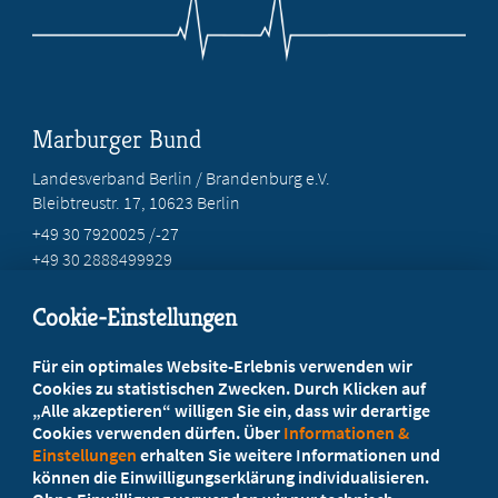
Marburger Bund
Landesverband Berlin / Brandenburg e.V.
Bleibtreustr. 17, 10623 Berlin
+49 30 7920025 /-27
+49 30 2888499929
info@marburgerbund-lvbb.de
Cookie-Einstellungen
Beratung vor Ort
Für ein optimales Website-Erlebnis verwenden wir
Ihr Landesverband berät Sie!
Cookies zu statistischen Zwecken. Durch Klicken auf
„Alle akzeptieren“ willigen Sie ein, dass wir derartige
Cookies verwenden dürfen. Über
Informationen &
Ansprechpartner
Einstellungen
erhalten Sie weitere Informationen und
können die Einwilligungserklärung individualisieren.