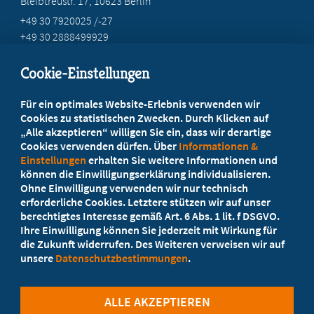
Bleibtreustr. 17, 10623 Berlin
+49 30 7920025 /-27
+49 30 2888499929
info@marburgerbund-lvbb.de
Cookie-Einstellungen
Beratung vor Ort
Für ein optimales Website-Erlebnis verwenden wir
Ihr Landesverband berät Sie!
Cookies zu statistischen Zwecken. Durch Klicken auf
„Alle akzeptieren“ willigen Sie ein, dass wir derartige
Cookies verwenden dürfen. Über
Informationen &
Ansprechpartner
Einstellungen
erhalten Sie weitere Informationen und
können die Einwilligungserklärung individualisieren.
Ohne Einwilligung verwenden wir nur technisch
Werden Sie jetzt Mitglied
erforderliche Cookies. Letztere stützen wir auf unser
berechtigtes Interesse gemäß Art. 6 Abs. 1 lit. f DSGVO.
5 Vorteile einer MB-Mitgliedschaft
Ihre Einwilligung können Sie jederzeit mit Wirkung für
die Zukunft widerrufen. Des Weiteren verweisen wir auf
unsere
Datenschutzbestimmungen
.
Kostenlos für Studierende
ALLE AKZEPTIEREN