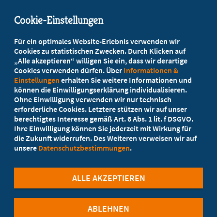
info@marburgerbund-lvbb.de
Cookie-Einstellungen
Beratung vor Ort
Für ein optimales Website-Erlebnis verwenden wir
Ihr Landesverband berät Sie!
Cookies zu statistischen Zwecken. Durch Klicken auf
„Alle akzeptieren“ willigen Sie ein, dass wir derartige
Cookies verwenden dürfen. Über
Informationen &
Ansprechpartner
Einstellungen
erhalten Sie weitere Informationen und
können die Einwilligungserklärung individualisieren.
Ohne Einwilligung verwenden wir nur technisch
Werden Sie jetzt Mitglied
erforderliche Cookies. Letztere stützen wir auf unser
berechtigtes Interesse gemäß Art. 6 Abs. 1 lit. f DSGVO.
5 Vorteile einer MB-Mitgliedschaft
Ihre Einwilligung können Sie jederzeit mit Wirkung für
die Zukunft widerrufen. Des Weiteren verweisen wir auf
unsere
Datenschutzbestimmungen
.
Kostenlos für Studierende
ALLE AKZEPTIEREN
ABLEHNEN