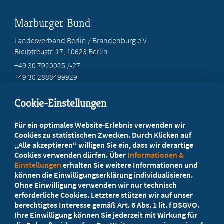
Marburger Bund
Landesverband Berlin / Brandenburg e.V.
Bleibtreustr. 17, 10623 Berlin
+49 30 7920025 /-27
+49 30 2888499929
info@marburgerbund-lvbb.de
Cookie-Einstellungen
Beratung vor Ort
Für ein optimales Website-Erlebnis verwenden wir
Ihr Landesverband berät Sie!
Cookies zu statistischen Zwecken. Durch Klicken auf
„Alle akzeptieren“ willigen Sie ein, dass wir derartige
Cookies verwenden dürfen. Über
Informationen &
Ansprechpartner
Einstellungen
erhalten Sie weitere Informationen und
können die Einwilligungserklärung individualisieren.
Ohne Einwilligung verwenden wir nur technisch
Werden Sie jetzt Mitglied
erforderliche Cookies. Letztere stützen wir auf unser
berechtigtes Interesse gemäß Art. 6 Abs. 1 lit. f DSGVO.
5 Vorteile einer MB-Mitgliedschaft
Ihre Einwilligung können Sie jederzeit mit Wirkung für