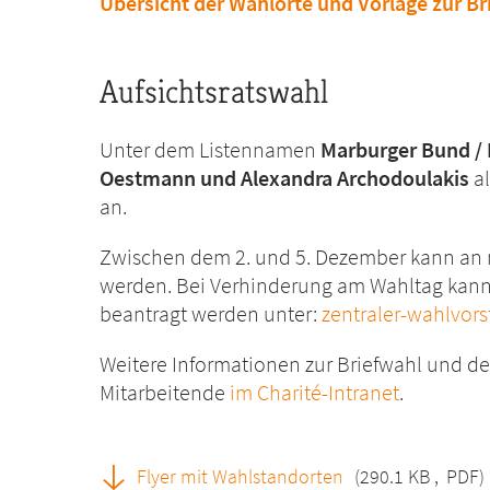
Übersicht der Wahlorte und Vorlage zur Br
Aufsichtsratswahl
Unter dem Listennamen
Marburger Bund /
Oestmann und Alexandra Archodoulakis
al
an.
Zwischen dem 2. und 5. Dezember kann an 
werden. Bei Verhinderung am Wahltag kann
beantragt werden unter:
zentraler-wahlvor
Weitere Informationen zur Briefwahl und de
Mitarbeitende
im Charité-Intranet
.
Flyer mit Wahlstandorten
(290.1 KB
,
PDF)