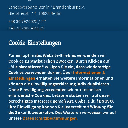
Landesverband Berlin / Brandenburg e.V.
Bleibtreustr. 17, 10623 Berlin
+49 30 7920025 /-27
+49 30 2888499929
info@marburgerbund-lvbb.de
Cookie-Einstellungen
Beratung vor Ort
Für ein optimales Website-Erlebnis verwenden wir
Ihr Landesverband berät Sie!
Cookies zu statistischen Zwecken. Durch Klicken auf
„Alle akzeptieren“ willigen Sie ein, dass wir derartige
Cookies verwenden dürfen. Über
Informationen &
Ansprechpartner
Einstellungen
erhalten Sie weitere Informationen und
können die Einwilligungserklärung individualisieren.
Ohne Einwilligung verwenden wir nur technisch
Werden Sie jetzt Mitglied
erforderliche Cookies. Letztere stützen wir auf unser
berechtigtes Interesse gemäß Art. 6 Abs. 1 lit. f DSGVO.
5 Vorteile einer MB-Mitgliedschaft
Ihre Einwilligung können Sie jederzeit mit Wirkung für
die Zukunft widerrufen. Des Weiteren verweisen wir auf
unsere
Datenschutzbestimmungen
.
Kostenlos für Studierende