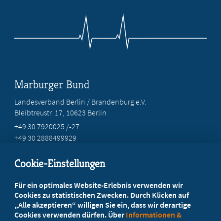
Marburger Bund
Landesverband Berlin / Brandenburg e.V.
Bleibtreustr. 17, 10623 Berlin
+49 30 7920025 /-27
+49 30 2888499929
info@marburgerbund-lvbb.de
Cookie-Einstellungen
Beratung vor Ort
Für ein optimales Website-Erlebnis verwenden wir
Ihr Landesverband berät Sie!
Cookies zu statistischen Zwecken. Durch Klicken auf
„Alle akzeptieren“ willigen Sie ein, dass wir derartige
Cookies verwenden dürfen. Über
Informationen &
Ansprechpartner