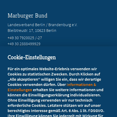
Marburger Bund
Landesverband Berlin / Brandenburg e.V.
Bleibtreustr. 17, 10623 Berlin
+49 30 7920025 /-27
+49 30 2888499929
info@marburgerbund-lvbb.de
Cookie-Einstellungen
Beratung vor Ort
Für ein optimales Website-Erlebnis verwenden wir
Ihr Landesverband berät Sie!
Cookies zu statistischen Zwecken. Durch Klicken auf
„Alle akzeptieren“ willigen Sie ein, dass wir derartige
Cookies verwenden dürfen. Über
Informationen &
Ansprechpartner
Einstellungen
erhalten Sie weitere Informationen und
können die Einwilligungserklärung individualisieren.
Ohne Einwilligung verwenden wir nur technisch
Werden Sie jetzt Mitglied
erforderliche Cookies. Letztere stützen wir auf unser
berechtigtes Interesse gemäß Art. 6 Abs. 1 lit. f DSGVO.
5 Vorteile einer MB-Mitgliedschaft
Ihre Einwilligung können Sie jederzeit mit Wirkung für