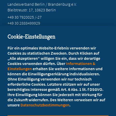
Landesverband Berlin / Brandenburg e.V.
Bleibtreustr. 17, 10623 Berlin
+49 30 7920025 /-27
+49 30 2888499929
info@marburgerbund-lvbb.de
Cookie-Einstellungen
Beratung vor Ort
Für ein optimales Website-Erlebnis verwenden wir
Ihr Landesverband berät Sie!
Cookies zu statistischen Zwecken. Durch Klicken auf
„Alle akzeptieren“ willigen Sie ein, dass wir derartige
Cookies verwenden dürfen. Über
Informationen &
Ansprechpartner
Einstellungen
erhalten Sie weitere Informationen und
können die Einwilligungserklärung individualisieren.
Ohne Einwilligung verwenden wir nur technisch
Werden Sie jetzt Mitglied
erforderliche Cookies. Letztere stützen wir auf unser
berechtigtes Interesse gemäß Art. 6 Abs. 1 lit. f DSGVO.
5 Vorteile einer MB-Mitgliedschaft
Ihre Einwilligung können Sie jederzeit mit Wirkung für
die Zukunft widerrufen. Des Weiteren verweisen wir auf
unsere
Datenschutzbestimmungen
.
Kostenlos für Studierende