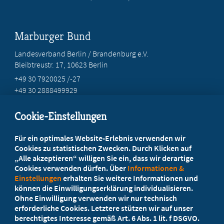
Marburger Bund
Landesverband Berlin / Brandenburg e.V.
Bleibtreustr. 17, 10623 Berlin
+49 30 7920025 /-27
+49 30 2888499929
info@marburgerbund-lvbb.de
Cookie-Einstellungen
Beratung vor Ort
Für ein optimales Website-Erlebnis verwenden wir
Ihr Landesverband berät Sie!
Cookies zu statistischen Zwecken. Durch Klicken auf
„Alle akzeptieren“ willigen Sie ein, dass wir derartige
Cookies verwenden dürfen. Über
Informationen &
Ansprechpartner
Einstellungen
erhalten Sie weitere Informationen und
können die Einwilligungserklärung individualisieren.
Ohne Einwilligung verwenden wir nur technisch
Werden Sie jetzt Mitglied
erforderliche Cookies. Letztere stützen wir auf unser
berechtigtes Interesse gemäß Art. 6 Abs. 1 lit. f DSGVO.